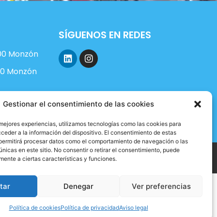
SÍGUENOS EN REDES
L
I
i
n
400 Monzón
n
s
00 Monzón
k
t
e
a
d
g
i
r
Gestionar el consentimiento de las cookies
n
a
m
 mejores experiencias, utilizamos tecnologías como las cookies para
ceder a la información del dispositivo. El consentimiento de estas
permitirá procesar datos como el comportamiento de navegación o las
únicas en este sitio. No consentir o retirar el consentimiento, puede
Aviso legal
Política de privacidad
Política de cookies
mente a ciertas características y funciones.
tar
Denegar
Ver preferencias
Política de cookies
Política de privacidad
Aviso legal