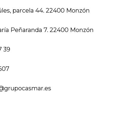
les, parcela 44. 22400 Monzón
aría Peñaranda 7. 22400 Monzón
7 39
607
sl@grupocasmar.es