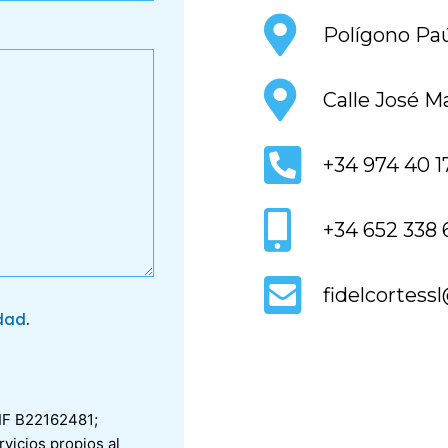
Polígono Paú
Calle José M
+34 974 40 1
+34 652 338 
fidelcortes
idad
.
CIF B22162481;
vicios propios al