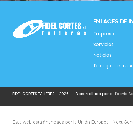
ENLACES DE I
Empresa
Servicios
Noticias
Trabaja con nos
FIDEL CORTÉS TALLERES – 2026
Desarrollado por
e-Tecnia S
Esta web está financiada por la Unión Europea - Next Gen