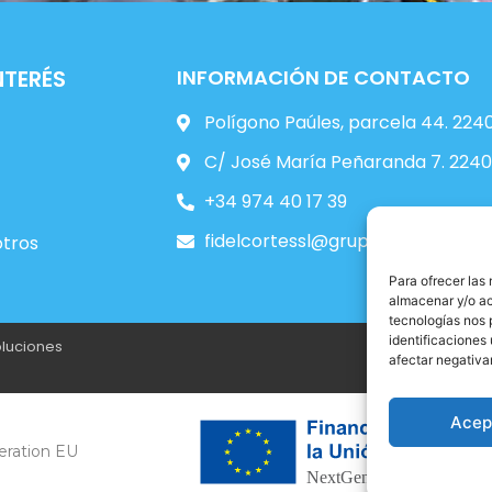
NTERÉS
INFORMACIÓN DE CONTACTO
Polígono Paúles, parcela 44. 22
C/ José María Peñaranda 7. 224
+34 974 40 17 39
fidelcortessl@grupocasmar.es
otros
Para ofrecer las
almacenar y/o ac
tecnologías nos 
identificaciones 
oluciones
afectar negativa
Acep
eration EU