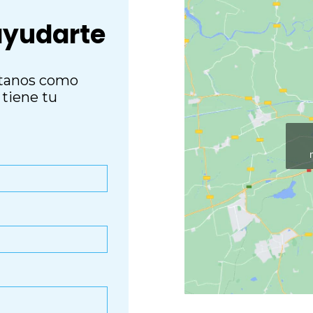
ayudarte
éntanos como
tiene tu