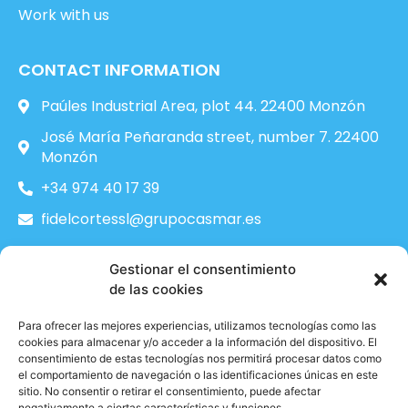
Work with us
CONTACT INFORMATION
Paúles Industrial Area, plot 44. 22400 Monzón
José María Peñaranda street, number 7. 22400
Monzón
+34 974 40 17 39
fidelcortessl@grupocasmar.es
Gestionar el consentimiento
FOLLOW US ON SOCIAL MEDIA
de las cookies
L
I
i
n
n
s
Para ofrecer las mejores experiencias, utilizamos tecnologías como las
k
t
cookies para almacenar y/o acceder a la información del dispositivo. El
e
a
consentimiento de estas tecnologías nos permitirá procesar datos como
el comportamiento de navegación o las identificaciones únicas en este
d
g
sitio. No consentir o retirar el consentimiento, puede afectar
i
r
negativamente a ciertas características y funciones.